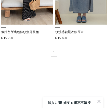
假跨掰掰跳色條紋魚尾長裙
水洗感鬆緊收腰長裙
NT$ 790
NT$ 890
1
加入LINE 好友 x 優惠不漏接