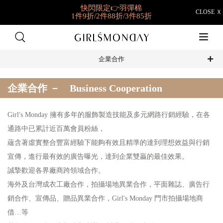
快閃限定👉羽彈棉
CLOSE Ｘ
1件9折/2件88折/3件85折
✨獨家新品就在這✨
夏日新衣搶先購
好穿到想包色
企業合作
BRATOP任選2件NT698
企業合作 － Business Cooperation
Girl's Monday 擁有多年的服飾製造技能及多元網路行銷經驗，在各
通路中已累計近百萬會員粉絲，
蘊含著虛實整合豐富經驗下能夠有效且精準的達到理想效益與行銷
宣傳，進行最有效的廣告曝光，達到企業雙贏的最佳效果。
誠摯歡迎各界廠商跨領域合作。
海外及台灣成衣工廠合作，拍攝場地異業合作，平面雜誌、廣告行
銷合作、宣傳品、贈品異業合作，Girl's Monday 門市拍攝場地商
借…等