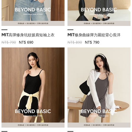
MIT高彈修身坑紋披肩短袖上衣
MIT修身曲線彈力羅紋背心長洋
NT$ 790
NT$ 690
NT$ 890
NT$ 790