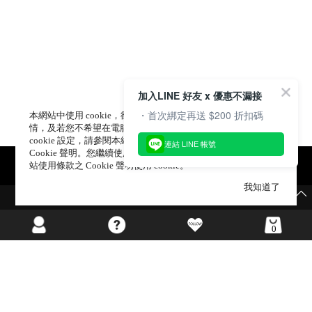
加入LINE 好友 x 優惠不漏接
・首次綁定再送 $200 折扣碼
本網站中使用 cookie，欲查詢有關本網站使用 cookie 方式之詳
情，及若您不希望在電腦上使用 cookie 時應如何變更電腦的
cookie 設定，請參閱本網站「
隱私權及網站使用條款
」 之
連結 LINE 帳號
Cookie 聲明。您繼續使用本網站即表示您同意本公司得按本網
站使用條款之 Cookie 聲明使用 cookie。
我知道了
🪄獨家週末限定寵粉🪄
海外網站
0
©GIRL’S MONDAY CO.,LTD ALL RIGHTS RESERVED.