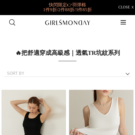
快閃限定👉羽彈棉
CLOSE Ｘ
1件9折/2件88折/3件85折
好穿到想包色
BRATOP任選2件NT698
🔥把舒適穿成高級感｜透氣TR坑紋系列