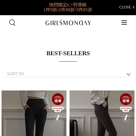
快閃限定👉羽彈棉
CLOSE Ｘ
1件9折/2件88折/3件85折
好穿到想包色
BRATOP任選2件NT698
BEST-SELLERS