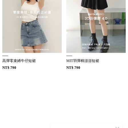
高彈零束縛牛仔短裙
MIT羽彈棉澎澎短裙
NT$ 790
NT$ 790