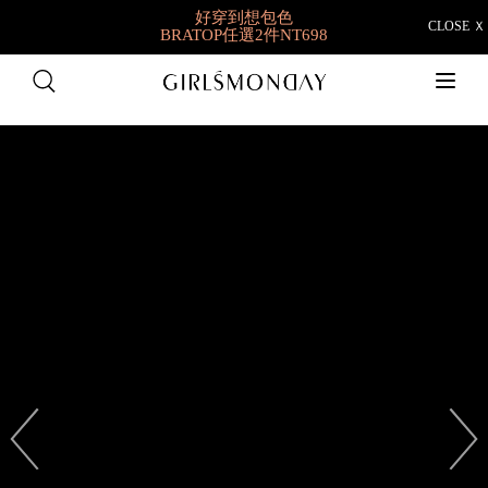
好穿到想包色
CLOSE Ｘ
BRATOP任選2件NT698
快閃限定👉羽彈棉
1件9折/2件88折/3件85折
✨獨家新品就在這✨
夏日新衣搶先購