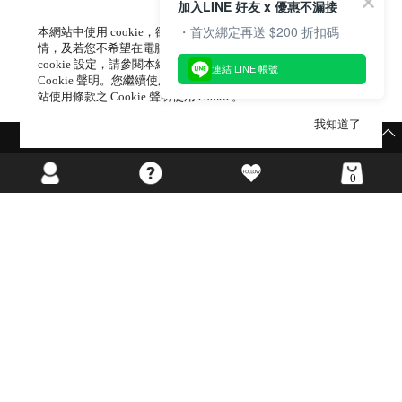
加入LINE 好友 x 優惠不漏接
・首次綁定再送 $200 折扣碼
本網站中使用 cookie，欲查詢有關本網站使用 cookie 方式之詳
情，及若您不希望在電腦上使用 cookie 時應如何變更電腦的
cookie 設定，請參閱本網站「
隱私權及網站使用條款
」 之
連結 LINE 帳號
Cookie 聲明。您繼續使用本網站即表示您同意本公司得按本網
站使用條款之 Cookie 聲明使用 cookie。
我知道了
快閃限定👉羽彈棉系列 1件9折/2件88折/3件85折
0
海外網站
©GIRL’S MONDAY CO.,LTD ALL RIGHTS RESERVED.