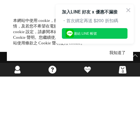
加入LINE 好友 x 優惠不漏接
・首次綁定再送 $200 折扣碼
本網站中使用 cookie，欲查詢有關本網站使用 cookie 方式之詳
情，及若您不希望在電腦上使用 cookie 時應如何變更電腦的
cookie 設定，請參閱本網站「
隱私權及網站使用條款
」 之
連結 LINE 帳號
Cookie 聲明。您繼續使用本網站即表示您同意本公司得按本網
站使用條款之 Cookie 聲明使用 cookie。
我知道了
🪄獨家週末限定寵粉🪄
0
海外網站
©GIRL’S MONDAY CO.,LTD ALL RIGHTS RESERVED.