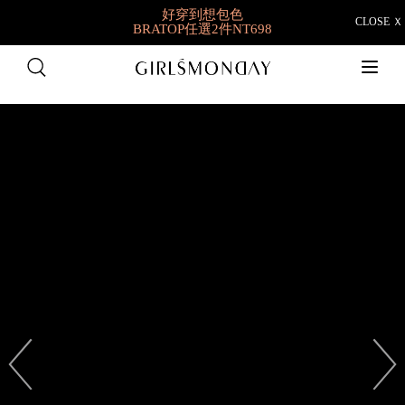
好穿到想包色
CLOSE Ｘ
BRATOP任選2件NT698
快閃限定👉羽彈棉
1件9折/2件88折/3件85折