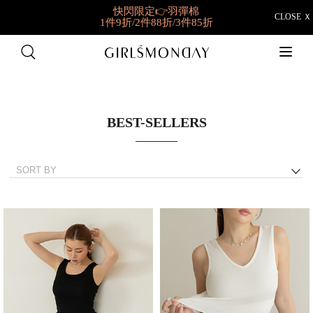
快閃限定👉羽彈棉
CLOSE Ｘ
1件9折/2件88折/3件85折
✨獨家新品就在這✨
夏日新衣搶先購
好穿到想包色
BRATOP任選2件NT698
BEST-SELLERS