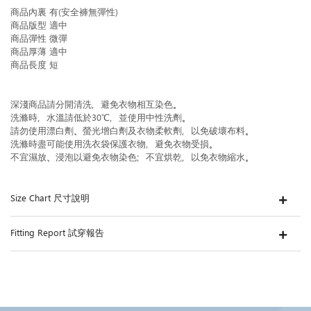
商品內裏 有(安全褲無彈性)
商品版型 適中
商品彈性 微彈
商品厚薄 適中
商品長度 短
深淺商品請分開清洗，避免衣物相互染色。
洗滌時，水溫請低於30℃，並使用中性洗劑。
請勿使用漂白劑、螢光增白劑及衣物柔軟劑，以免破壞布料。
洗滌時盡可能使用洗衣袋保護衣物，避免衣物受損。
不宜濕放、浸泡以避免衣物染色；不宜烘乾，以免衣物縮水。
Size Chart 尺寸說明
Fitting Report 試穿報告