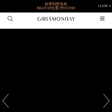
好穿到想包色
CLOSE Ｘ
BRATOP任選2件NT698
快閃限定👉羽彈棉
1件9折/2件88折/3件85折