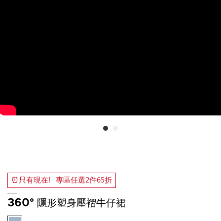
⏰只有現在！專區任選2件65折
360° 隱形塑身壓褶牛仔裙