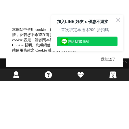
加入LINE 好友 x 優惠不漏接
・首次綁定再送 $200 折扣碼
本網站中使用 cookie，欲查詢有關本網站使用 cookie 方式之詳
情，及若您不希望在電腦上使用 cookie 時應如何變更電腦的
cookie 設定，請參閱本網站「
隱私權及網站使用條款
」 之
連結 LINE 帳號
Cookie 聲明。您繼續使用本網站即表示您同意本公司得按本網
站使用條款之 Cookie 聲明使用 cookie。
我知道了
🪄獨家週末限定寵粉🪄
0
海外網站
©GIRL’S MONDAY CO.,LTD ALL RIGHTS RESERVED.