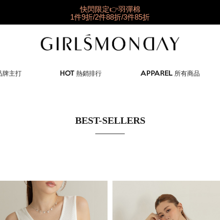
✨獨家新品就在這✨
夏日新衣搶先購
好穿到想包色
BRATOP任選2件NT698
快閃限定👉羽彈棉
1件9折/2件88折/3件85折
 品牌主打
HOT 熱銷排行
APPAREL 所有商品
BEST-SELLERS