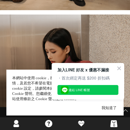
加入LINE 好友 x 優惠不漏接
・首次綁定再送 $200 折扣碼
本網站中使用 cookie，欲查詢有關本網站使用 cookie 方式之詳
情，及若您不希望在電腦上使用 cookie 時應如何變更電腦的
cookie 設定，請參閱本網站「
隱私權及網站使用條款
」 之
連結 LINE 帳號
Cookie 聲明。您繼續使用本網站即表示您同意本公司得按本網
站使用條款之 Cookie 聲明使用 cookie。
我知道了
快閃限定👉羽彈棉系列 1件9折/2件88折/3件85折
0