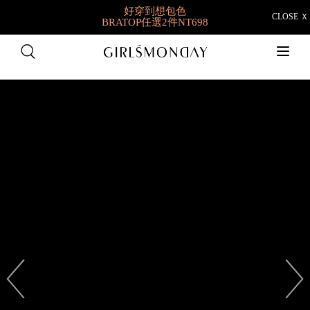
好穿到想包色
CLOSE Ｘ
BRATOP任選2件NT698
快閃限定👉羽彈棉
1件9折/2件88折/3件85折
✨獨家新品就在這✨
夏日新衣搶先購