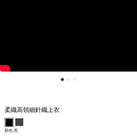
柔織高領細針織上衣
顏色:
黑