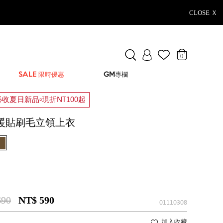
CLOSE Ｘ
0
SALE 限時優惠
GM專欄
收夏日新品▫️現折NT100起
暖貼刷毛立領上衣
690
NT$ 590
01110308
加入收藏