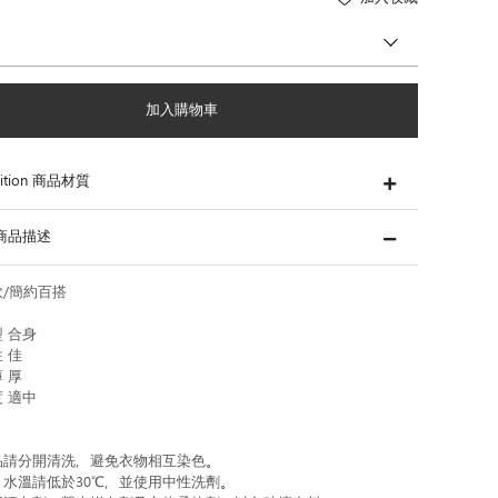
加入購物車
ition 商品材質
s 商品描述
/簡約百搭
 合身
 佳
 厚
 適中
品請分開清洗，避免衣物相互染色。
，水溫請低於30℃，並使用中性洗劑。