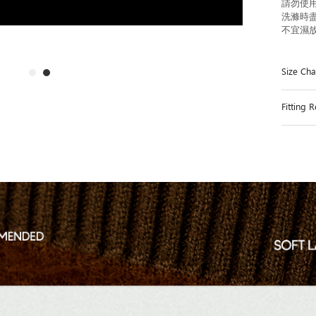
請勿使
洗滌時
不宜濕
Size C
Fittin