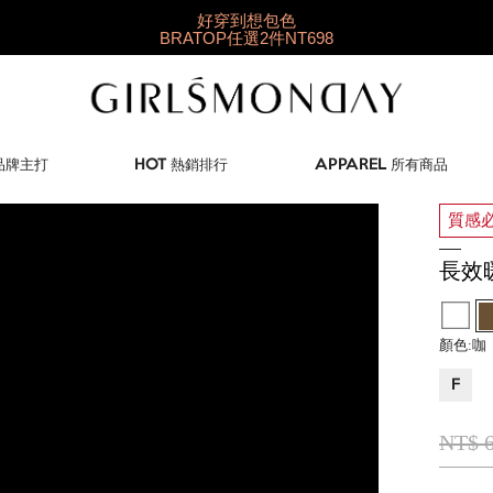
好穿到想包色
BRATOP任選2件NT698
快閃限定👉羽彈棉
1件9折/2件88折/3件85折
 品牌主打
HOT 熱銷排行
APPAREL 所有商品
質感必
長效
顏色:
咖
F
NT$ 