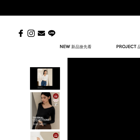
NEW 新品搶先看
PROJECT