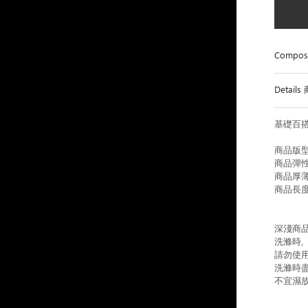
Compos
Detail
基礎百搭
商品版型
商品彈性
商品厚薄
商品長度
深淺商
洗滌時
請勿使
洗滌時
不宜濕