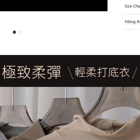
Size C
Fittin