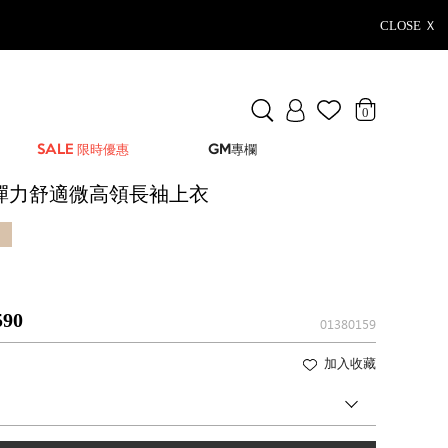
CLOSE Ｘ
0
SALE 限時優惠
GM專欄
T彈力舒適微高領長袖上衣
590
01380159
加入收藏