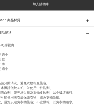
加入購物車
ition 商品材質
s 商品描述
/Q彈親膚
 適中
 佳
 薄
 適中
品請分開清洗，避免衣物相互染色。
，水溫請低於30℃，並使用中性洗劑。
用漂白劑、螢光增白劑及衣物柔軟劑，以免破壞布料。
盡可能使用洗衣袋保護衣物，避免衣物受損。
放、浸泡以避免衣物染色；不宜烘乾，以免衣物縮水。