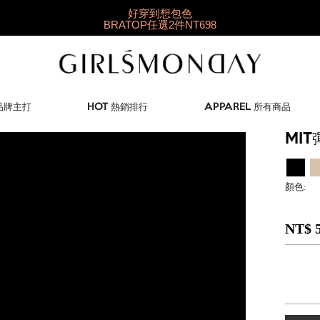
好穿到想包色
BRATOP任選2件NT698
快閃限定👉羽彈棉
1件9折/2件88折/3件85折
✨獨家新品就在這✨
夏日新衣搶先購
 品牌主打
HOT 熱銷排行
APPAREL 所有商品
MI
顏色:
NT$ 