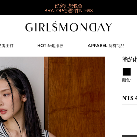
好穿到想包色
BRATOP任選2件NT698
快閃限定👉羽彈棉
1件9折/2件88折/3件85折
✨獨家新品就在這✨
夏日新衣搶先購
 品牌主打
HOT 熱銷排行
APPAREL 所有商品
簡約
顏色:
NT$ 