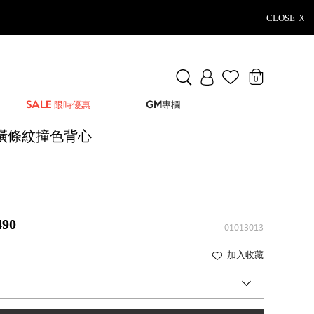
CLOSE Ｘ
0
SALE 限時優惠
GM專欄
橫條紋撞色背心
490
01013013
加入收藏