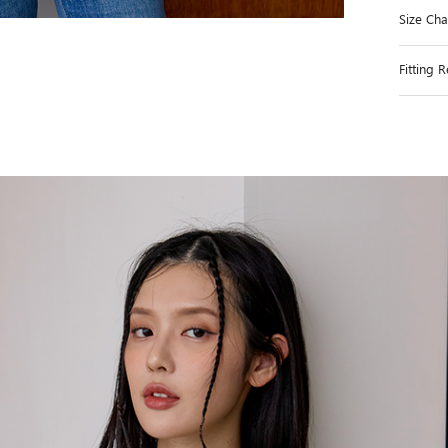
Size C
Fittin