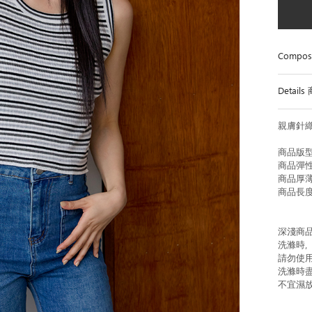
Compos
Detail
親膚針織
商品版型
商品彈性
商品厚薄
商品長度
深淺商
洗滌時
請勿使
洗滌時
不宜濕