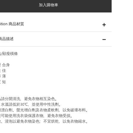
加入購物車
ition 商品材質
s 商品描述
/顯瘦橫條
 合身
 佳
 薄
 短
品請分開清洗，避免衣物相互染色。
，水溫請低於30℃，並使用中性洗劑。
用漂白劑、螢光增白劑及衣物柔軟劑，以免破壞布料。
盡可能使用洗衣袋保護衣物，避免衣物受損。
放、浸泡以避免衣物染色；不宜烘乾，以免衣物縮水。